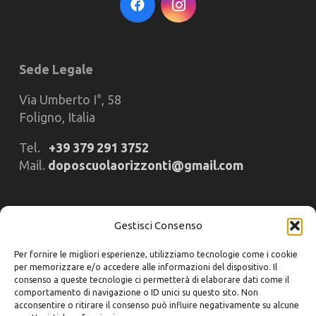
Sede Legale
Via Umberto I°, 58
Foligno, Italia
Tel.
+39 379 291 3752
Mail.
doposcuolaorizzonti@gmail.com
Iscriviti alla nostra NewsLetter!
Gestisci Consenso
Per fornire le migliori esperienze, utilizziamo tecnologie come i cookie
Nome e Cognome
per memorizzare e/o accedere alle informazioni del dispositivo. Il
consenso a queste tecnologie ci permetterà di elaborare dati come il
comportamento di navigazione o ID unici su questo sito. Non
acconsentire o ritirare il consenso può influire negativamente su alcune